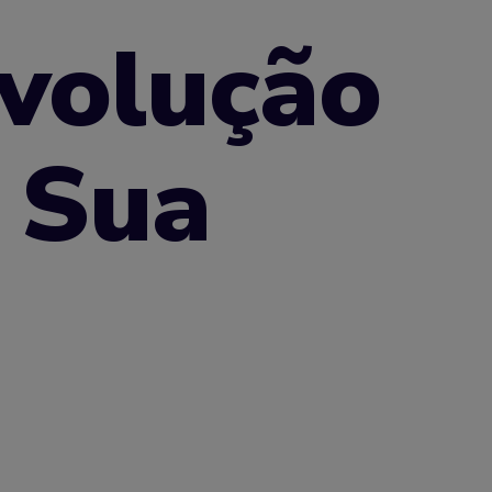
volução
 Sua