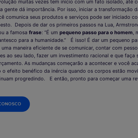
olução muitas vezes tem início com um fato isolado, até
 gente dá importância. Por isso, iniciar a transformação 
ê comunica seus produtos e serviços pode ser iniciado c
gesto.
Depois de dar os primeiros passos na Lua, Armstron
ou a famosa
frase
: “É um
pequeno passo para o homem
, 
gantesco para a humanidade.”
É isso! É dar um pequeno p
a uma maneira eficiente de se comunicar, contar com pess
es ao seu lado, fazer um investimento racional e que faça 
rçamento. As mudanças começarão a acontecer e você ac
o o efeito benéfico da inércia quando os corpos estão mov
tinuam progredindo.
E então, pronto para começar uma r
 CONOSCO