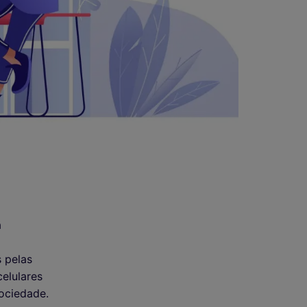
a
m
 pelas
elulares
ociedade.