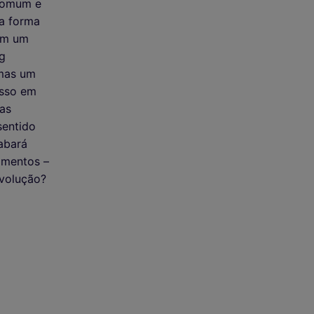
 comum e
da forma
om um
g
mas um
asso em
oas
sentido
abará
imentos –
evolução?