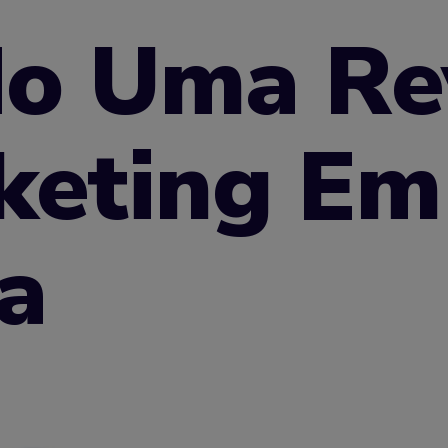
do Uma Re
keting Em
a