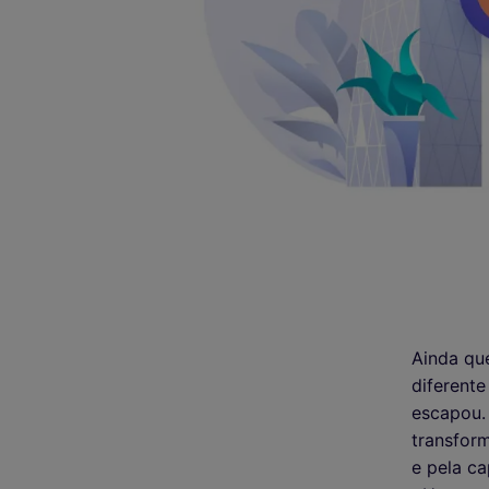
Ainda qu
diferent
escapou.
transform
e pela c