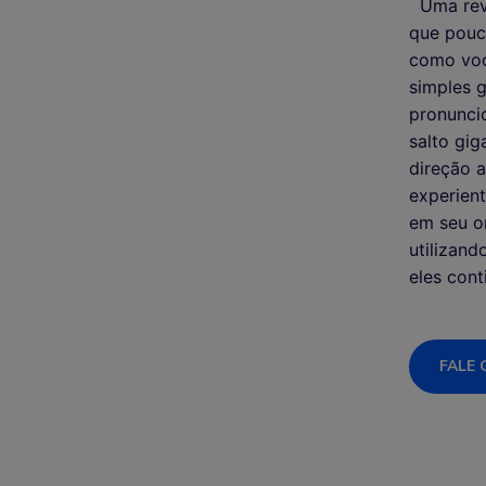
Uma rev
que pouca
como voc
simples 
pronunci
salto gi
direção 
experient
em seu o
utilizand
eles con
FALE